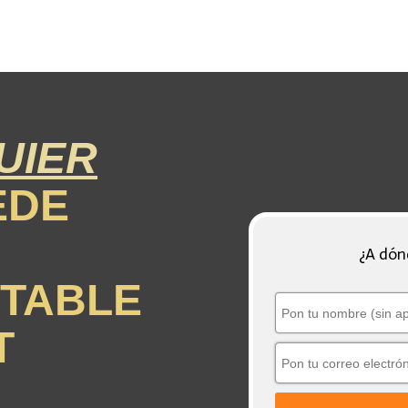
UIER
EDE
¿A dón
NTABLE
T