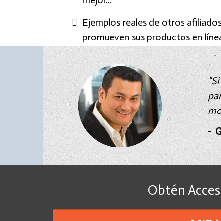
mejor...
Ejemplos reales de otros afiliado
promueven sus productos en líne
"Si
par
mo
- 
Obtén Acce