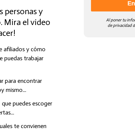
En
s personas y
. Mira el video
Al poner tu info
de privacidad de
acer!
e afiliados y cómo
e puedas trabajar
ar para encontrar
y mismo...
 que puedes escoger
tas...
uales te convienen